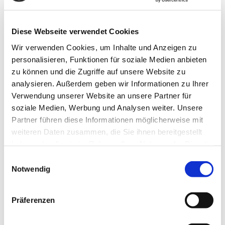
eigenständiger Produktionsmaschinen
gerichtet werden. Für beide Themen gibt es
Diese Webseite verwendet Cookies
eindeutige Auslegungsvorschriften, die wir
Wir verwenden Cookies, um Inhalte und Anzeigen zu
gerne mit Ihnen durchführen.
personalisieren, Funktionen für soziale Medien anbieten
zu können und die Zugriffe auf unsere Website zu
Ziel dieser Maßnahmen ist ein fundiertes
analysieren. Außerdem geben wir Informationen zu Ihrer
Verwendung unserer Website an unsere Partner für
und systematisches Verfahren zur
soziale Medien, Werbung und Analysen weiter. Unsere
Ausstellung einer Konformitätserklärung
Partner führen diese Informationen möglicherweise mit
weiteren Daten zusammen, die Sie ihnen bereitgestellt
nach den einschlägigen CE-Vorschriften, mit
haben oder die sie im Rahmen Ihrer Nutzung der Dienste
der die Sicherheit der Maschine
gesammelt haben.
Einwilligungsauswahl
rechtskonform nachgewiesen werden kann.
Notwendig
Präferenzen