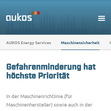
Ingenieurbüro Tienken
AUKOS Energy Services
Maschinensicherheit
Robotertechnik
Schaltanlagenbau
Photovoltaik
Gefahrenminderung hat
Automatisierungstechnik
höchste Priorität
Safety und Standards
In der Maschinenrichtlinie (für
Maschinenhersteller) sowie auch in der
Facebook
Instagram